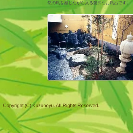
然の風を感じながら入る贅沢なお風呂です。
Copyright (C) Kuzunoyu. All Rights Reserved.